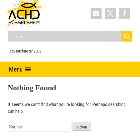
Skip
to
content
ACHD
Auferstehung Christi und Heilige Dreifaltigkeit
Adventsfenster 2008
Menu
Nothing Found
It seems we can’t find what you’re looking for. Perhaps searching
can help.
Suchen
nach: