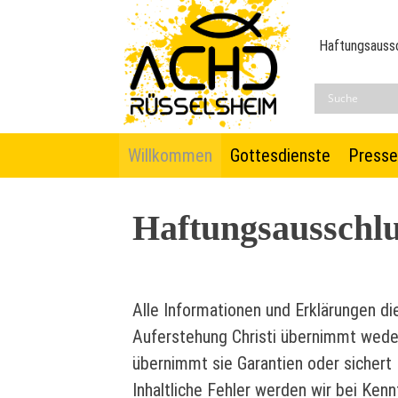
Skip
to
Haftungsauss
content
Willkommen
Gottesdienste
Press
ACHD
Auferstehung Christi und Heilige Dreifal
Haftungsausschl
Alle Informationen und Erklärungen die
Auferstehung Christi übernimmt weder 
übernimmt sie Garantien oder sichert
Inhaltliche Fehler werden wir bei Kenn