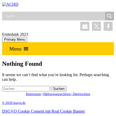
Skip
to
ACHD
Auferstehung Christi und Heilige Dreifaltigkeit
content
Erntedank 2023
Primary Menu
Menu
Nothing Found
It seems we can’t find what you’re looking for. Perhaps searching
can help.
Suchen
nach:
Impressum
|
Haftungsausschluss |
Datenschutz
© 2026 kunja.de
DSGVO Cookie Consent mit Real Cookie Banner