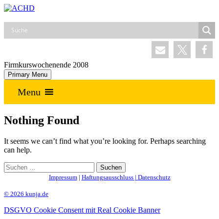
Skip
to
ACHD
Auferstehung Christi und Heilige Dreifaltigkeit
content
Firmkurswochenende 2008
Primary Menu
Menu
Nothing Found
It seems we can’t find what you’re looking for. Perhaps searching
can help.
Suchen
nach:
Impressum
|
Haftungsausschluss |
Datenschutz
© 2026 kunja.de
DSGVO Cookie Consent mit Real Cookie Banner