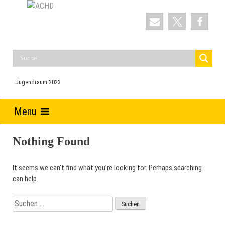
Skip
to
ACHD
Auferstehung Christi und Heilige Dreifaltigkeit
content
Jugendraum 2023
Menu
Nothing Found
It seems we can’t find what you’re looking for. Perhaps searching
can help.
Suchen
nach: