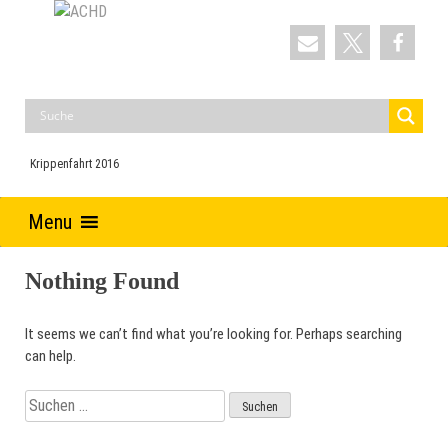
Skip
to
ACHD
Auferstehung Christi und Heilige Dreifaltigkeit
content
Krippenfahrt 2016
Menu
Nothing Found
It seems we can’t find what you’re looking for. Perhaps searching
can help.
Suchen
nach: