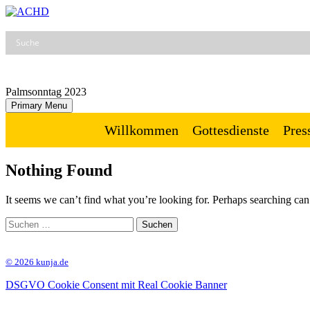
Skip
to
ACHD
Auferstehung Christi und Heilige Dreifaltigkeit
content
Palmsonntag 2023
Primary Menu
Willkommen
Gottesdienste
Pres
Nothing Found
It seems we can’t find what you’re looking for. Perhaps searching can
Suchen
nach:
© 2026 kunja.de
DSGVO Cookie Consent mit Real Cookie Banner