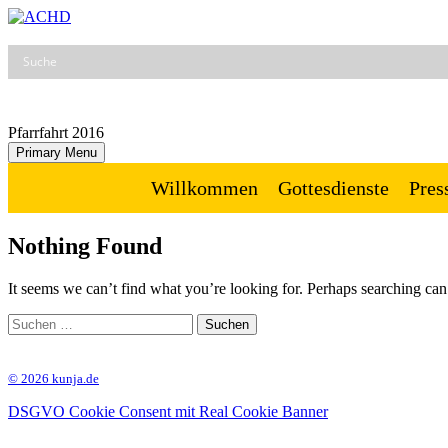
Skip
to
ACHD
Auferstehung Christi und Heilige Dreifaltigkeit
content
Pfarrfahrt 2016
Primary Menu
Willkommen
Gottesdienste
Pres
Nothing Found
It seems we can’t find what you’re looking for. Perhaps searching can
Suchen
nach:
© 2026 kunja.de
DSGVO Cookie Consent mit Real Cookie Banner