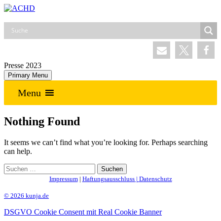
Skip
to
ACHD
Auferstehung Christi und Heilige Dreifaltigkeit
content
Presse 2023
Primary Menu
Menu
Nothing Found
It seems we can’t find what you’re looking for. Perhaps searching
can help.
Suchen
nach:
Impressum
|
Haftungsausschluss |
Datenschutz
© 2026 kunja.de
DSGVO Cookie Consent mit Real Cookie Banner