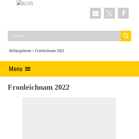
Skip
to
ACHD
Auferstehung Christi und Heilige Dreifaltigkeit
content
Bildergalerien
>
Fronleichnam 2022
Menu
Fronleichnam 2022