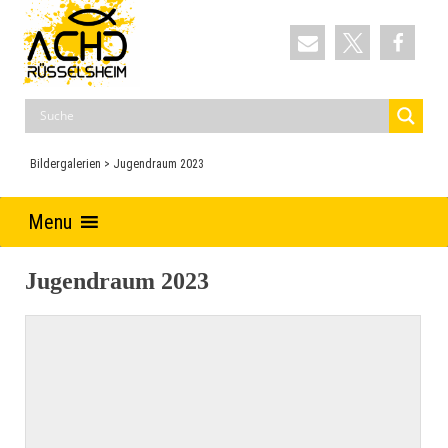
Skip
to
content
ACHD
Auferstehung Christi und Heilige Dreifaltigkeit
Bildergalerien
>
Jugendraum 2023
Menu
Jugendraum 2023